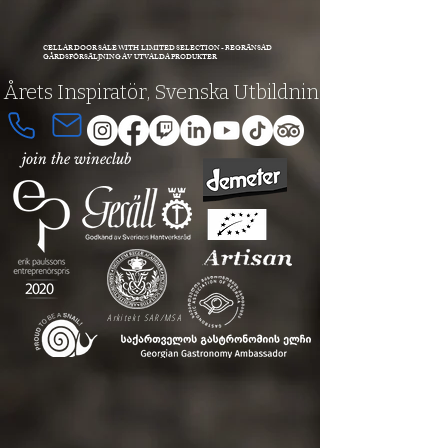
CELLAR DOOR SALE WITH LIMITED SELECTION - BEGRÄNSAD
GÅRDSFÖRSÄLJNING AV UTVALDA PRODUKTER
 Årets Inspiratör, Svenska Utbildningspriset 202
join the
wineclub
Arkitekt SAR/MSA