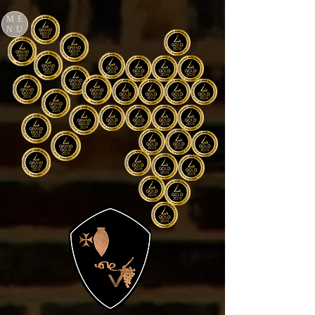
ME
NU