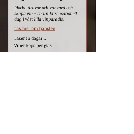
FRÅGA: VAD MER KAN VI GÖRA 
Plocka druvor och var med och
FÖR VINGÅRDEN?

skapa vin - en unikt sensationell
Berätta gärna om vingården för alla ni 
dag i vårt lilla vinparadis.
känner, like:a oss på sociala media och 
skriv fina recensioner, sprid budskapet, 
Läs mer om tjänsten
att vi gör detta för bygden - skapar 
lyxtillvaro i Vejbystrand.
Läser in dagar...
Viner
Viner köps per glas
köps
per
glas
BOKA HÄR