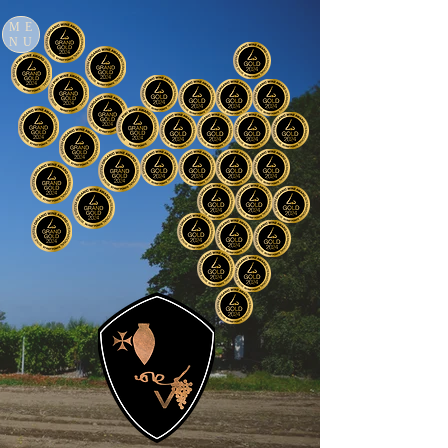
ME
NU