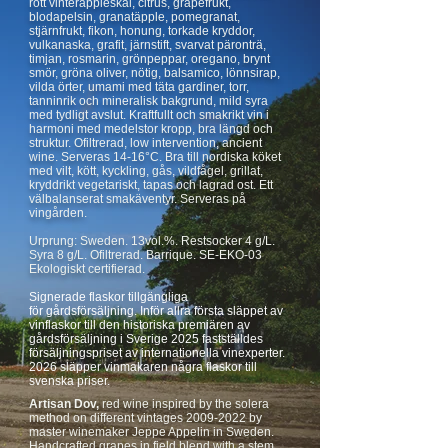
rött vinteräppleskal, citrus, grapefrukt,
blodapelsin, granatäpple, pomegranat,
stjärnfrukt, fikon, honung, torkade kryddor,
vulkanaska, grafit, järnstift, svarvat päronträ,
timjan, rosmarin, grönpeppar, oregano, brynt
smör, gröna oliver, nötig, balsamico, lönnsirap,
vilda örter, umami med täta gardiner, torr,
tanninrik och mineralisk bakgrund, mild syra
med tydligt avslut. Kraftfullt och smakrikt vin i
harmoni med medelstor kropp, bra längd och
struktur. Ofiltrerad, low intervention, ancient
wine. Serveras 14-16°C. Bra till nordiska köket
med vilt, kött, kyckling, gås, vildfågel, grillat,
kryddrikt vegetariskt, tapas och lagrad ost. Ett
välbalanserat smakäventyr. Serveras på
vingården.
Urprung: Sweden. 13vol.%. Restsocker 4 g/L.
Syra 8 g/L. Ofiltrerad. Barrique. SE-EKO-03
Ekologiskt certifierad.
Signerade flaskor
tillgängliga
för
gårdsförsäljning
. Inför allra första släppet av
vinflaskor till den historiska premiären av
gårdsförsäljning i Sverige 2025 fastställdes
försäljningspriset av internationella vinexperter.
2026 släpper vinmakaren några flaskor till
svenska priser.
Artisan Dov,
red wine inspired by the solera
method on different vintages
2009-2022
by
master winemaker Jeppe Appelin in Sweden.
Handcrafted grapes in field blend with a stem