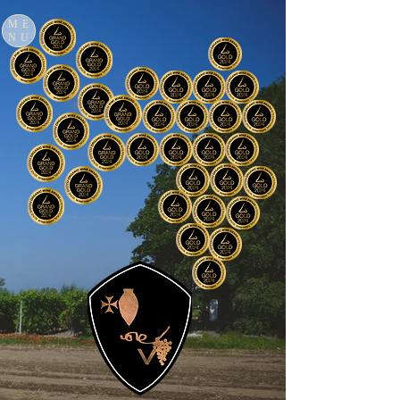
ME
NU