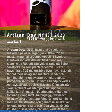
Artisan Dov
NYHET 2023
REGENT რეგენტი نایب
السلطنه
Artisan Dov,
rött vin inspirerat av solera
metoden på olika årgångar
2009-2022
av
master winemaker Jeppe Appelin i Sverige.
Hantverksodlade druvor i field blend med
stomme av Regent från Vejbystrand på Bjäre.
Vinstockarna som planterades 2006 växer
havsnära på 21 meters höjd över havet i stenrik
lerjord med inslag sedimentära sand- och
lermineraler i sten av granit, gnejs, diabas,
porfyr och sandsten. Druvorna handplockades
och avstjälkades delvis, fick jäsa långsamt på
skal i ambient källartemperatur i öppna
ståltankar. Vinmusten bearbetades vidare och
förfinades långsamt i betongägg, qvevri och
ekfat av olika urpsprung. Vinet är torrt, tanninrikt
med neutral druvdoft och generösa smaker av
torkade frukter, svarta och röda vinbär, körsbär,
krusbär, russin, tobak, choklad, kåda, tallbarr,