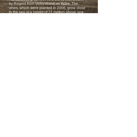
by Regent from Vejbystrand on Bjäre. The
vines, which were planted in 2006, grow close
to the sea at a height of 21 meters above sea
level in rock-rich clay soil with elements of
sedimentary sand and clay minerals in stone of
granite, gneiss, diabase, porphyry and
sandstone. The grapes were hand-picked and
partially stalked, allowed to ferment slowly on
shells at ambient cellar temperature in open
steel tanks. The wine must was further
processed and slowly refined into concrete
eggs, qvevri and oak barrels of various origins.
The wine is dry, tannic with neutral grape aroma
and generous flavors of dried fruits, black and
red currants, cherries, gooseberries, raisins,
tobacco, chocolate, resin, pine needles, red
winter apple peel, citrus, grapefruit, blood
orange, pomegranate, pomegranate, star fruit,
figs , honey, dried spices, volcanic ash,
graphite, iron pin, turned pear wood, thyme,
rosemary, green pepper, oregano, browned
butter, green olives, nutty, balsamic, maple
syrup, wild herbs, umami with dense curtains,
dry, tannic and mineral background, mild acid
with clear finish. Powerful and tasty wine in
harmony with medium-sized body, good length
and structure. Unfiltered, low intervention,
ancient wine. Served at 14-16 ° C. Good for
Nordic cuisine with game, meat, chicken,
goose, wild bird, grilled, spicy vegetarian, tapas
and aged cheese. A well-balanced taste
adventure. Served at the vineyard.