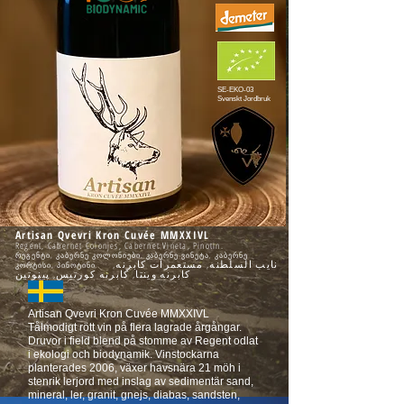
SE-EKO-03
Svenskt Jordbruk
A
rtisan Qv
evr
i
Kron Cuvée MMXXIV
L
R
e
gent
, Cabernet Colonjes, Cab
ernet Vineta, Pinotin.
რე
გენტი, კაბერნე კოლონიები,
კაბერნე ვინეტა, კაბერნე
نایب السلطنه, مستعمرات کابرنه,
კორტისი, პინოტინი.
کابرنه وینتا, کابرنه کورتیس, پینوتین
Artisan Qvevri Kron Cuvée MMXXIVL
Tålmodigt rött vin på flera lagrade årgångar.
Druvor i field blend på stomme av Regent odlat
i ekologi och biodynamik. Vinstockarna
planterades 2006, växer havsnära 21 möh i
stenrik lerjord med inslag av sedimentär sand,
mineral, ler, granit, gnejs, diabas, sandsten,