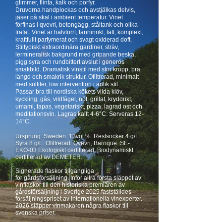
glimmer, flinta, kalk och porfyr.
Druvorna handplockas och avstjälkas delvis,
jäser på skal i ambient temperatur. Vinet
förfinas i qvevri, betongägg, ståltank och olika
träfat. Vinet är halvtorrt, tanninrikt, tätt, komplext,
kraftfullt parfymerat och svagt oxiderad doft.
Stiltypiskt extraordinära gardiner, sträv,
lermineralisk bakgrund med gripande beska,
pigg syra och rundbittert avslut i generös
smakbild. Dramatisk vinstil med stor kropp, bra
längd och smakrik struktur. Ofiltrerad, minimalt
med sulfiter, low intervention i antik stil.
Passar bra till nordiska kökets vilda klöv,
kyckling, gås, vildfågel, nöt, grillat, kryddrikt,
umami, tapas, vegetariskt, pizza, lagrad ost och
meditationsvin. Lagras kallt 4-6°C. Serveras 12-
14°C.
Ursprung: Sweden. 13vol.%. Restsocker 4 g/L.
Syra 8 g/L. Ofiltrerad. Qve
vri, Barrique. SE-
EKO-03 Ekologiskt certifierad. Biodynamiskt
certifierad av DEMETER.
Signerade flaskor
tillgängliga
för
gårdsförsäljning
. Inför allra första släppet av
vinflaskor till den historiska premiären av
gårdsförsäljning i Sverige 2025 fastställdes
försäljningspriset av internationella vinexperter.
2026 släpper vinmakaren några flaskor till
svenska priser.