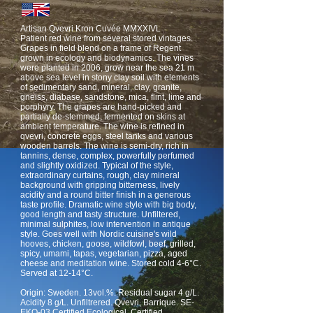
Artisan Qvevri Kron Cuvée MMXXIVL
Patient red wine from several stored vintages.
Grapes in field blend on a frame of Regent
grown in ecology and biodynamics. The vines
were planted in 2006, grow near the sea 21 m
above sea level in stony clay soil with elements
of sedimentary sand, mineral, clay, granite,
gneiss, diabase, sandstone, mica, flint, lime and
porphyry. The grapes are hand-picked and
partially de-stemmed, fermented on skins at
ambient temperature. The wine is refined in
qvevri, concrete eggs, steel tanks and various
wooden barrels. The wine is semi-dry, rich in
tannins, dense, complex, powerfully perfumed
and slightly oxidized. Typical of the style,
extraordinary curtains, rough, clay mineral
background with gripping bitterness, lively
acidity and a round bitter finish in a generous
taste profile. Dramatic wine style with big body,
good length and tasty structure. Unfiltered,
minimal sulphites, low intervention in antique
style. Goes well with Nordic cuisine's wild
hooves, chicken, goose, wildfowl, beef, grilled,
spicy, umami, tapas, vegetarian, pizza, aged
cheese and meditation wine. Stored cold 4-6°C.
Served at 12-14°C.
Origin: Sweden. 13vol.%. Residual sugar 4 g/L.
Acidity 8 g/L. Unfiltrered. Qvevri, Barrique. SE-
EKO-03 Certified Ecological. Certified