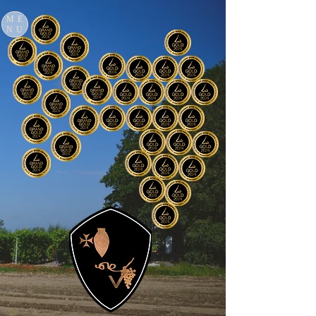
ME
NU